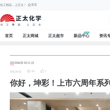
首页
化工精品，上正太！
首页
正太商城
正太超市
新品中心
资讯
2023/04/20 10:11:22
84
1
坤彩科技
你好，坤彩！上市六周年系