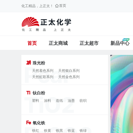
首页
化工精品，上正太！
首页
正太商城
正太超市
新品中心
珠光粉
天然着色系列
天然银白系列
天然虹彩系列
天然金色系列
天然铁系列
水晶银白系列
汽车级
化妆品级
耐候级
氟碳级
钻石系列
钛白粉
变色龙系列
钻石龙系列
水晶龙系列
塑料
涂料
造纸
油墨
纺织
中国红系列
西兰卡普系列
普罗旺斯系列
钛晶系列
巴洛克系列
孔雀系列
氧化铁
铁红
铁黄
铁黑
铁蓝
铁绿