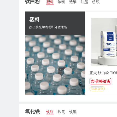
钛白粉
塑料
涂料
造纸
油墨
纺织
塑料
杰出的光学表现和分散性能
价格洽谈
商家直营
氧化铁
铁红
铁黄
铁黑