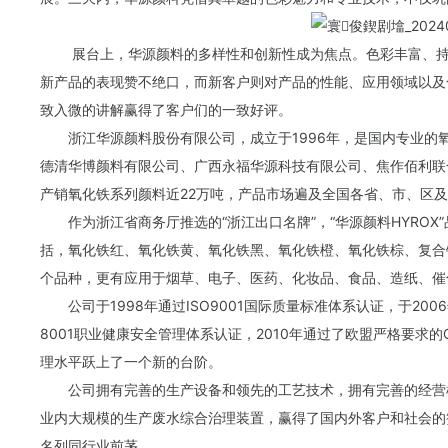
展台上，华源颜料的多样性和创新性成为焦点。色彩丰富、
新产品的表现赞不绝口，而新客户则对产品的性能、应用领域以及
致入微的讲解赢得了客户们的一致好评。
浙江华源颜料股份有限公司，成立于1996年，是国内专业的
德清华博颜料有限公司、广西永福华源科技有限公司、焦作佰利联合
产销氧化铁系列颜料近22万吨，产品市场遍及全国各省、市、区及
作为浙江省商务厅推选的“浙江出口名牌”，“华源
颜料
HYRO
括，
氧化铁红
、
氧化铁黄
、
氧化铁黑
、
氧化铁橙
、
氧化铁棕
、
复合
个品种，更有应用于烟草、电子、医药、化妆品、食品、造纸、
催
公司于1998年通过ISO9001国际质量标准体系认证，于2006
8001职业健康安全管理体系认证，2010年通过了欧盟严格要求的
理水平跃上了一个新的台阶。
公司拥有完善的生产设备和领先的工艺技术，拥有完善的经营
业内大规模的生产废水综合治理装置，赢得了国内外客户和社会的
名列同行业前茅。