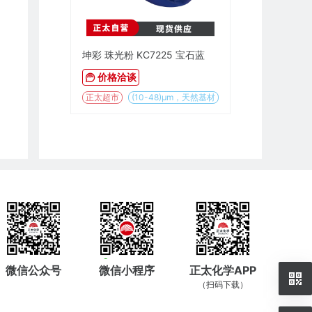
坤彩 珠光粉 KC7225 宝石蓝
价格洽谈
正太超市
(10-48)µm，天然基材
微信公众号
微信小程序
正太化学APP
（扫码下载）