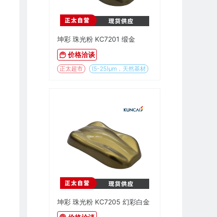
坤彩 珠光粉 KC7201 缎金
价格洽谈
正太超市
(5-25)µm，天然基材
坤彩 珠光粉 KC7205 幻彩白金