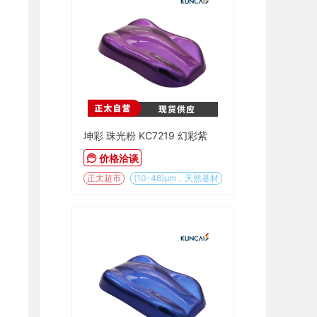
坤彩 珠光粉 KC7219 幻彩紫
价格洽谈
正太超市
(10-48)µm，天然基材