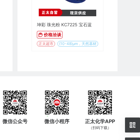
坤彩 珠光粉 KC7225 宝石蓝
价格洽谈
正太超市
(10-48)µm，天然基材
微信公众号
微信小程序
正太化学APP
（扫码下载）