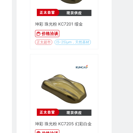
坤彩 珠光粉 KC7201 缎金
价格洽谈
正太超市
(5-25)µm，天然基材
坤彩 珠光粉 KC7205 幻彩白金