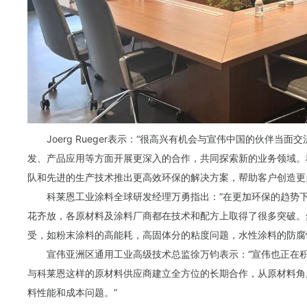
Joerg Rueger表示：“很高兴有机会与宣伟中国的伙伴
发、产品应用等方面开展更深入的合作，共同探索新的业务领域。
队和先进的生产技术推出更高效环保的解决方案，帮助客户创造更
科莱恩工业涂料全球研发经理万勇指出：“在更加环保的趋势
花齐放，各原材料及涂料厂商都在技术和配方上取得了很多突破。
受，如粉末涂料的高能耗，高固体分的粘度问题，水性涂料的防腐
宣伟亚洲区通用工业高级技术总监徐万钧表示：“宣伟也正在
与科莱恩这样的原材料供应商建立全方位的长期合作，从原材料角
料性能和成本问题。”