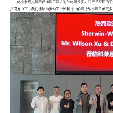
此次参观交流不仅加深了双方对彼此研发实力和产品应用的了
共同努力下，我们能够为推动工业涂料行业的可持续发展贡献更多