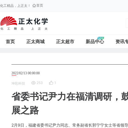
首页
化工精品，上正太！
首页
正太商城
正太超市
新品中心
资讯
2022/02/13 00:00:00
253
1
坤彩科技
省委书记尹力在福清调研，
展之路
2月9日，福建省委书记尹力同志、常务副省长郭宁宁女士等省领