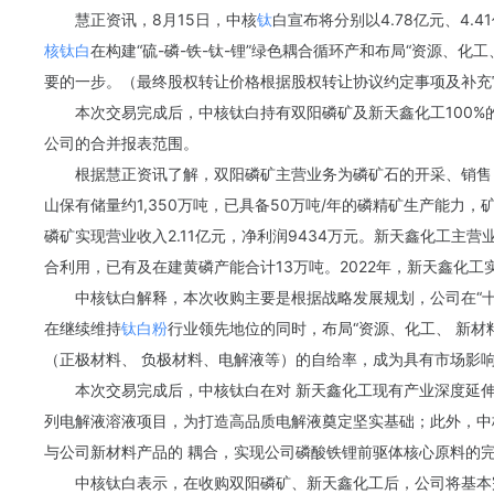
慧正资讯，8月15日，
中核
钛
白宣布将分别以4.78亿元、4.
核钛白
在构建“硫-磷-铁-钛-锂”绿色耦合循环产和布局“资源、
要的一步。（最终股权转让价格根据股权转让协议约定事项及补充
本次交易完成后，中核钛白持有双阳磷矿及新天鑫化工100
公司的合并报表范围。
根据慧正资讯了解，双阳磷矿主营业务为磷矿石的开采、销售
山保有储量约1,350万吨，已具备50万吨/年的磷精矿生产能力，矿石
磷矿实现营业收入2.11亿元，净利润9434万元。新天鑫化工主
合利用，已有及在建黄磷产能合计13万吨。2022年，新天鑫化工实
中核钛白解释，本次收购主要是根据战略发展规划，公司在“十四
在继续维持
钛白粉
行业领先地位的同时，布局“资源、化工、 新材
（正极材料、 负极材料、电解液等）的自给率，成为具有市场影
本次交易完成后，中核钛白在对 新天鑫化工现有产业深度延伸
列电解液溶液项目，为打造高品质电解液奠定坚实基础；此外，中
与公司新材料产品的 耦合，实现公司磷酸铁锂前驱体
核心
原料的
中核钛白表示，在收购双阳磷矿、新天鑫化工后，公司将基本