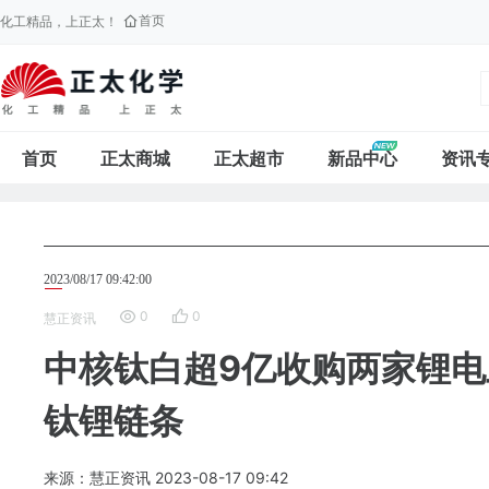
首页
化工精品，上正太！
首页
正太商城
正太超市
新品中心
资讯
2023/08/17 09:42:00
0
0
慧正资讯
中核钛白超9亿收购两家锂电
钛锂链条
来源：慧正资讯
2023-08-17
09:42