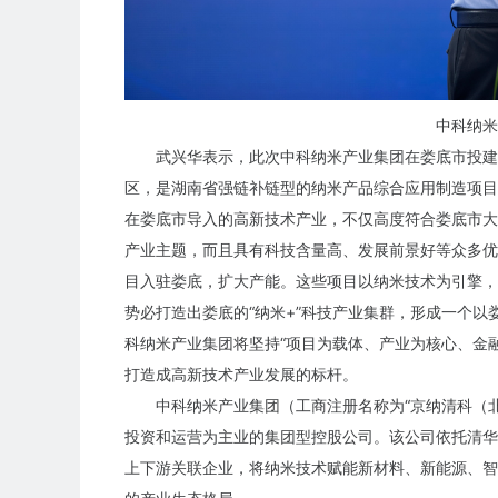
中科纳米
武兴华表示，此次中科纳米产业集团在娄底市投建
区，是湖南省强链补链型的纳米产品综合应用制造项目
在娄底市导入的高新技术产业，不仅高度符合娄底市大
产业主题，而且具有科技含量高、发展前景好等众多优
目入驻娄底，扩大产能。这些项目以纳米技术为引擎，联
势必打造出娄底的“纳米+”科技产业集群，形成一个
科纳米产业集团将坚持“项目为载体、产业为
核心
、金
打造成高新技术产业发展的标杆。
中科纳米产业集团（工商注册名称为“京纳清科（
投资和运营为主业的集团型控股公司。该公司依托清华
上下游关联企业，将纳米技术赋能新材料、新能源、智