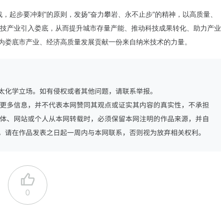
，起步要冲刺”的原则，发扬“奋力攀岩、永不止步”的精神，以高质量、
技产业引入娄底，从而提升城市存量产能、推动科技成果转化、助力产业
，为娄底市产业、经济高质量发展贡献一份来自纳米技术的力量。
0