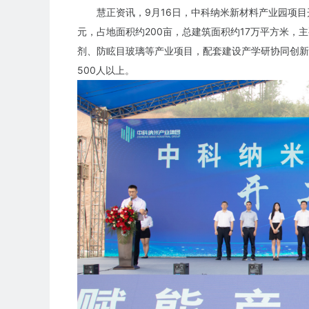
慧正资讯，9月16日，
中科
纳米新材料产业园项目
元，占地面积约200亩，总建筑面积约17万平方米
剂、防眩目玻璃等产业项目，配套建设产学研协同创新
500人以上。