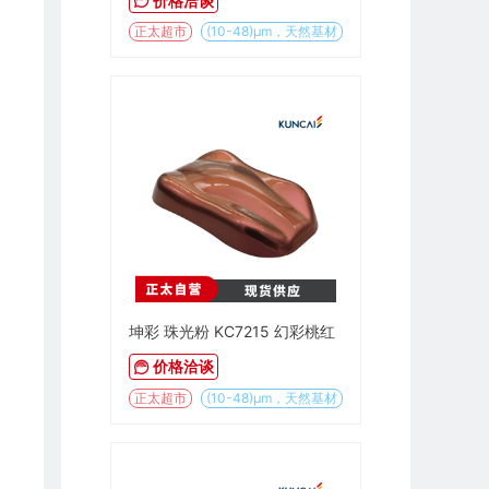
价格洽谈
正太超市
(10-48)µm，天然基材
坤彩 珠光粉 KC7215 幻彩桃红
价格洽谈
正太超市
(10-48)µm，天然基材