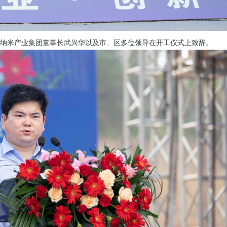
纳米产业集团董事长武
兴华
以及市、区多位领导在开工仪式上致辞。