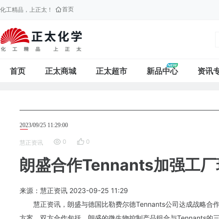
首页
化工精品，上正太！
首页
正太商城
正太超市
新品中心
资讯
2023/09/25 11:29:00
0
0
慧正资讯
朗盛合作Tennants加强
来源：慧正资讯
2023-09-25
11:29
慧正资讯，
朗盛
与德国比勒费尔德Tennants公司达成战
方案。双方合作包括，朗盛的微生物控制产品组合与Tennants的