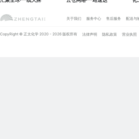
汇聚全球·一线大牌
云仓网络·一站速达
化
关于我们
服务中心
售后服务
配送与
CopyRight © 正太化学 2020 - 2026 版权所有
法律声明
隐私政策
营业执照