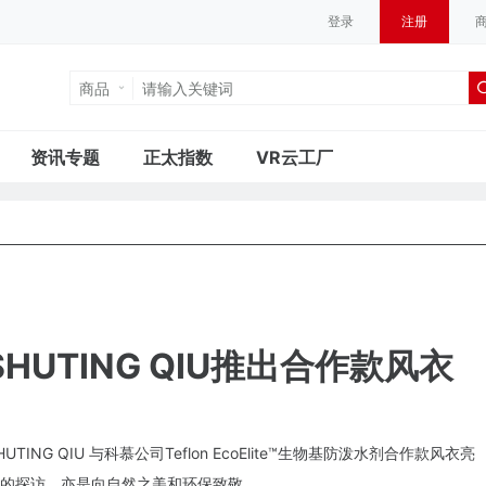
登录
注册
商品
资讯专题
正太指数
VR云工厂
UTING QIU推出合作款风衣
ING QIU 与
科慕
公司Teflon EcoElite™生物基防泼水剂合作款风衣亮
的探访，亦是向自然之美和环保致敬。