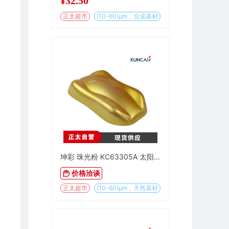
¥
32.50
正太超市
(10-60)µm，合成基材
坤彩 珠光粉 KC63305A 太阳金
价格洽谈
正太超市
(10-60)µm，天然基材