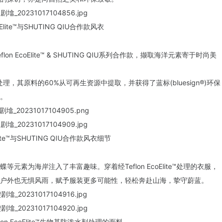
coElite™与SHUTING QIU合作款风衣
EcoElite™ & SHUTING QIU系列合作款，撷取海洋元素寄于时尚美
泼水剂处理，其原料的60%从可再生资源中提取，并
获得了蓝标(bluesign
®
)环保
。
oElite™与SHUTING QIU合作款风衣细节
素为海岸注入了丰富趣味。穿着经Teflon EcoElite™处理的衣服，
户外也无惧风雨，赋予服装更多可能性，轻松奔赴山海，挚守蔚蓝。
on EcoElite™生物基防泼水剂处理的面料