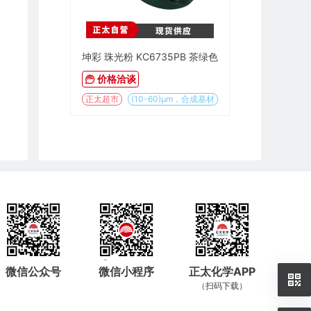
坤彩 珠光粉 KC6735PB 茶绿色
价格洽谈
正太超市
(10-60)µm，合成基材
微信公众号
微信小程序
正太化学APP
（扫码下载）