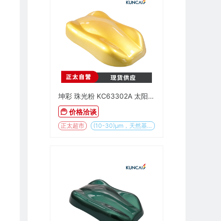
坤彩 珠光粉 KC63302A 太阳缎金
价格洽谈
正太超市
(10-30)µm，天然基材