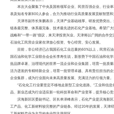
本次大会聚集了中央及国有领军企业、民营百强企业、行业单
表及知名专家800人参会，合力为推动行业高质量发展贡献智慧和
天津市副市长朱鹏表示，天津产业基础雄厚、研发优势突出、
链条最完整、体系最完备、技术最先进的石化产业基地。希望广大
战略和“一带一路”倡议，来天津投资
兴业
。天津将以广阔的合作交
石油化工民营企业家在津放心投资、专心经营、安心发展。
目前，非公经济已占我国石化工业总量的60%以上，民营石
国石油和化学工业联合会会长李寿生说，新形势下中国石油和化学
批品牌卓著、治理现代的世界一流企业和企业集团，培育一批质量
活力迸发的专精特新企业，培育一批管理卓越、具有责任担当的企
企业集群，成为行业面向未来高质量发展、充满活力的引领力量。
“石化化工行业要坚定不移地走新型工业化道路。”工业和信
品、新业态成为行业适应新一轮科技革命和产业变革，提升
核心
竞
滨海新区区委副书记、区长单泽峰表示，石化产业是滨海新区
工产品、化工新材料较完整的产业链条。经过20年的发展，天津
工新材料产业为主导的专业型主题园区。