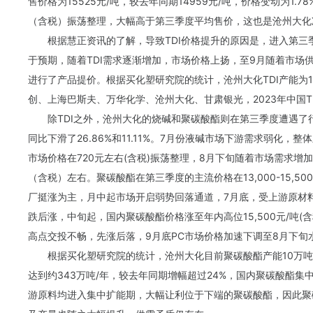
售价格为15525元/吨，较去年同期14959元/吨，价格变动为1.78
（含税）振荡整理，大幅高于第三季度平均售价，这也是沧州大化
根据慧正资讯的了解，导致TDI价格提升的原因是，进入第
于预期，随着TDI需求逐渐增加，市场价格上扬，至9月随着市场
进行了产品提价。根据
买化塑
研究院的统计，沧州大化TDI产能为
创
、上海
巴斯夫
、
万华
化学、沧州大化、甘肃银光，2023年中国TD
除TDI之外，沧州大化的烧碱和聚碳酸酯则在第三季度遭遇了行情
同比下滑了26.86%和11.11%。7月份液碱市场下游需求弱化
市场价格在720元左右(含税)振荡整理，8月下旬随着市场需求增加
（含税）左右。聚碳酸酯在第三季度的主流价格在13,000-15,5
厂挺涨为主，月中起市场开启弱势回落通道，7月底，受上游原材
跌后涨，中旬起，国内聚碳酸酯价格涨至年内高位15,500元/吨
高点交投不畅，先涨后落，9月底PC市场价格加速下调至8月下旬
根据买化塑研究院的统计，沧州大化目前聚碳酸酯产能10万吨，
达到约343万吨/年，较去年同期增幅超过24%，国内聚碳酸酯
游原料均进入集中扩能期，大幅让利位于下端的聚碳酸酯，因此聚