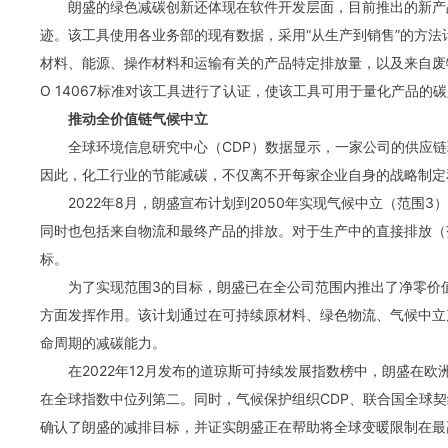
朗盛的绿色减碳创新还体现在软件开发层面，目前推出的新产品
迹。该工具使用各业务部的现有数据，采用“从生产到销售”的方
材料、能源、操作材料和运输有关的产品特定排放量，以及来自废物处理的
O 14067标准对该工具进行了认证，使该工具可用于量化产品的
推动全价值链气候中立
全球环境信息研究中心（CDP）数据显示，一家公司的供应链
因此，化工行业的节能减碳，不仅离不开每家企业自身的战略制定
2022年8月，朗盛宣布计划到2050年实现气候中立（范围
同时也包括来自物流和最终产品的排放。对于生产中的直接排放（范
标。
为了实现范围3的目标，朗盛已在全公司范围内推出了净零价
方面发挥作用。该计划通过在可持续原材料、绿色物流、气候中立
命周期的减碳能力。
在2022年12月发布的道琼斯可持续发展指数榜中，朗盛在欧洲
在全球指数中位列第二。同时，气候保护组织CDP、联合国全球
确认了朗盛的减排目标，并证实朗盛正在帮助将全球变暖限制在最高