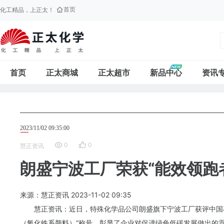
首页
化工精品，上正太！
首页
正太商城
正太超市
新品中心
资讯
2023/11/02 09:35:00
0
0
慧正资讯
朗盛宁波工厂荣获“能效领跑
来源：慧正资讯
2023-11-02
09:35
慧正资讯：近日，特殊化学品公司
朗盛
旗下
宁波
工厂获评中国
（氧化铁系颜料）”称号，彰显了企业对促进绿色低碳发展做出的