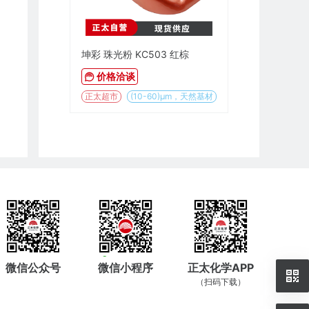
坤彩 珠光粉 KC503 红棕
价格洽谈
正太超市
(10-60)µm，天然基材
微信公众号
微信小程序
正太化学APP
（扫码下载）