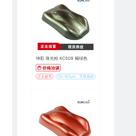
坤彩 珠光粉 KC509 褐绿色
价格洽谈
正太超市
(10-60)µm，天然基材