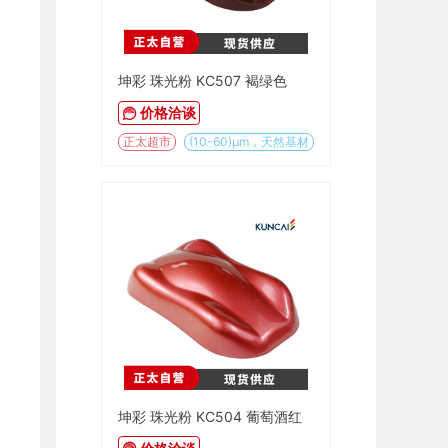
坤彩 珠光粉 KC507 褐绿色
价格洽谈
正太超市
(10-60)µm，天然基材
坤彩 珠光粉 KC504 葡萄酒红