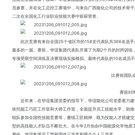
员参赛，并在化工总控工赛项中，与来自广西能化公司的技术骨干
二次在全国化工行业职业技能大赛中斩获荣誉。
此次竞赛有来自全国25个省区市的158支代表队共366名
最多的一届。赛前，华谊集团代表队开展了为期2个月的封闭训练
专项受限空间演练及决赛现场实操模拟。最终代表队的10名成员
比赛前团队
赛前封
近年来，在华谊集团党委的指导下，华谊能化公司党委着力建
依托能工巧匠工作室和大师工作室，全面提升员工技能水平，助推
组队参加全国性技能竞赛等，赓续工匠精神，既为技能人才搭建交
型的高技能人才队伍不断壮大。在今年2月份由中国能源化学地质
赛中，华谊集团员工荣获团体三等奖和两个个人三等奖。