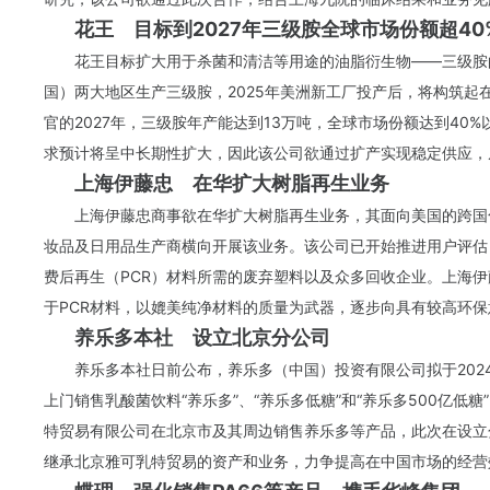
花王
目标到2027年三级胺全球市场份额超40
花王目标扩大用于杀菌和清洁等用途的油脂衍生物——三级胺
国）两大地区生产三级胺，2025年美洲新工厂投产后，将构筑
官的2027年，三级胺年产能达到13万吨，全球市场份额达到4
求预计将呈中长期性扩大，因此该公司欲通过扩产实现稳定供应，
上海伊藤忠 在华扩大树脂再生业务
上海伊藤忠商事欲在华扩大树脂再生业务，其面向美国的跨国
妆品及日用品生产商横向开展该业务。该公司已开始推进用户评估
费后再生（PCR）材料所需的废弃塑料以及众多回收企业。上海伊
于PCR材料，以媲美纯净材料的质量为武器，逐步向具有较高环保
养乐多本社 设立北京分公司
养乐多本社日前公布，养乐多（中国）投资有限公司拟于202
上门销售乳酸菌饮料“养乐多”、“养乐多低糖”和“养乐多500亿
特贸易有限公司在北京市及其周边销售养乐多等产品，此次在设立
继承北京雅可乳特贸易的资产和业务，力争提高在中国市场的经营