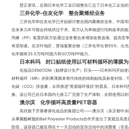
慧正资讯，近期日本化学工业日报整合汇总了日本化工企业的
三井化学-住友化学 整合聚烯烃业务
三井化学和住友化学已开始探讨整合国内聚烯烃业务。中国等
在未来几年可能会持续供过于求。双方认为单独进行结构改革的能
丙烯（PP）装置的双方欲通过业务整合来增加改善选项、提高竞
有望加速。在京叶地区，普瑞曼聚合物（三井化学出资65%、出光兴
化学拥有35.5万吨PE能力和30万吨PP能力。
日本科玛 封口贴纸使用以可材料循环的薄膜为
化妆品OEM/ODM（贴牌设计生产）巨头——日本科玛开始
材料循环（MR）的剥离薄膜来替代传统的纸制贴纸及标签衬纸，
化碳（CO2）排放量，从而推进“资源循环项目”的普及。日本科
换。该公司已在日本国内七座工厂完善了生产体制，全部使用以剥
澳尔滨 化学循环高质量PET容器
高丝旗下开展奢侈化妆品的集团公司——澳尔滨（东京都中央区）
从事聚酯树脂的Bell Polyester Products合作开发出了
阶段，该容器已被应用在十一月启动的宣传活动中的润唇膏（非卖品