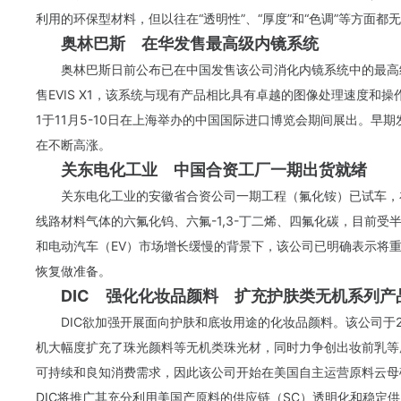
利用的环保型材料，但以往在“透明性”、“厚度”和“色调”等方面
奥林巴斯 在华发售最高级内镜系统
奥林巴斯日前公布已在中国发售该公司消化内镜系统中的最高级系统
售EVIS X1，该系统与现有产品相比具有卓越的图像处理速度和操
1于11月5-10日在上海举办的中国国际进口博览会期间展出。早
在不断高涨。
关东电化工业 中国合资工厂一期出货就绪
关东电化工业的安徽省合资公司一期工程（氟化铵）已试车，
线路材料气体的六氟化钨、六氟-1,3-丁二烯、四氟化碳，目前
和电动汽车（EV）市场增长缓慢的背景下，该公司已明确表示将
恢复做准备。
DIC 强化化妆品颜料 扩充护肤类无机系列产
DIC欲加强开展面向护肤和底妆用途的化妆品颜料。该公司于2
机大幅度扩充了珠光颜料等无机类珠光材，同时力争创出妆前乳等
可持续和良知消费需求，因此该公司开始在美国自主运营原料云母
DIC将推广其充分利用美国产原料的供应链（SC）透明化和稳定