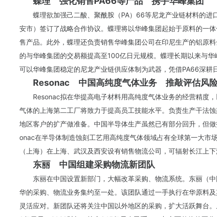
蝶理 强化销售PA66等产品 携手华峰集团
蝶理欲加强己二酸、聚酰胺（PA）66等尼龙产业链材料的
安市）签订了战略合作协议。蝶理将以华峰集团起始于原料的一体
售产品。此外，蝶理还负责销售华峰集团公司在印尼生产的铝原料
的与华峰集团的交易额提高至100亿日元规模。蝶理长期以来与
可以华峰集团稳定的尼龙产业链供应体制为武器，凭借PA66深耕
Resonac 中国高纯度气体业务 推敲评估风
Resonac拟在华提高电子材料用高纯度气体业务的经营精
气体的上海第二工厂将致力于提高员工技能水平。负责生产干法蚀
地区客户的扩产做准备。中国半导体生产虽然已有部分回升，但做
onac在半导体制造蚀刻工艺用高纯度气体领域占有全球第一大市
（上海）在上海、武汉及西安设有销售物流公司，可辐射
长江
上下
东丽 中国组建采购物流新团队
东丽在中国设置新部门，大幅改革采购、物流系统。东丽（中
华的采购、物流业务集约至一处。该团队通过一手执行在华原料及
灵活应对。新团队还将关注中国以外地区的采购，扩大活跃舞台。