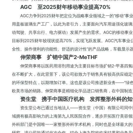
AGC 至2025财年移动事业提高70%
AGC力争到2025财年把定位为战略事业领域之一的“移动”
用盖板玻璃生产工厂，以此为牵引力，主要面向汽车用途强化玻璃
动驾驶、共享出行、电力驱动）发展产生的需求。AGC的移动事业以
目标到2025财年较现状提高70%，实现飞跃发展。AGC汽车事
全性、操作便利的功能性、舒适的设计性”的产品战略，车载显示
伸荣商事 扩销中国产2-MeTHF
伸荣商事将以医药用溶剂用途为主要目标市场扩销2-甲基四氢呋
在不断扩大，在此背景下，该公司欲致力于销售具有较高供应稳定
的环保型特点，以期增加订单。这也是该公司推进新业务——“绿
欧美市场的销路。伸荣商事是精细化学品进口销售商，在中国制造
资生堂 携手中国医疗机构 发挥整形外科的知
资生堂公布已通过当地法人——资生堂（中国）有限公司同中
域拥有极高影响力的上海第九人民医院合作，逐步开拓医疗美容领
外科部门是中国唯一一家整形外科学术机构，同时也是全球最大的
研究，该公司欲通过此次合作，结合上海九院的临床结果和业务见