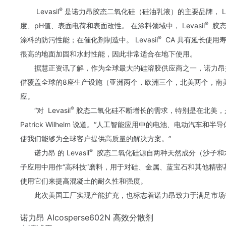
®
Levasil
是诺力昂胶态二氧化硅（硅油乳液）的主要品牌，
L
®
度、pH值、表面电荷和表面改性。 在涂料领域中，
Levasil
胶态
®
涂料的防污性能；在催化剂制造中。
Levasil
CA 具有延长使用
很高的地面加固和水封性能，因此非常适合在地下使用。
据慧正资讯了解，作为全球最大的硅溶胶供应商之一，诺力昂拥
借覆盖全球的8座生产设施（亚洲两个，欧洲三个，北美两个，南
应。
®
“对
Levasil
胶态二氧化硅不断增长的需求，特别是在北美，
Patrick Wilhelm 说道。“人工智能应用中的电池、电动
使我们能够为全球客户提供高质量的解决方案。”
®
诺力昂 的
Levasil
胶态二氧化硅源自两种天然成分（沙子和
子应用中用作“高科技”磨料，用于对硅、金属、蓝宝石和其他精
使用它们来提高混凝土的耐久性和强度。
此次美国工厂实现产能扩充，也标志着诺力昂致力于满足市场
诺力昂 AIcosperse602N 高效分散剂