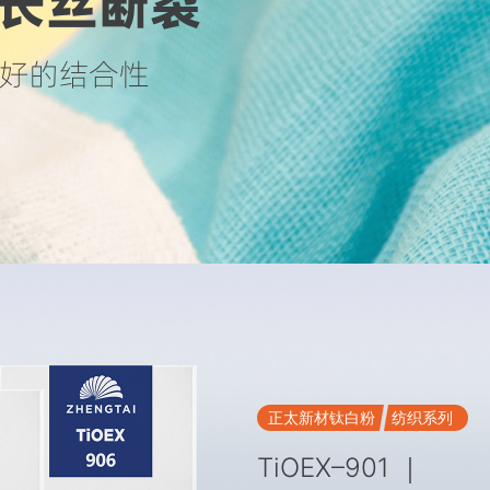
正太新材钛白粉
纺织系列
TiOEX–901 ｜