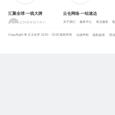
汇聚全球·一线大牌
云仓网络·一站速达
关于我们
服务中心
售后服务
CopyRight © 正太化学 2020 - 2026 版权所有
法律声明
隐私政策
营