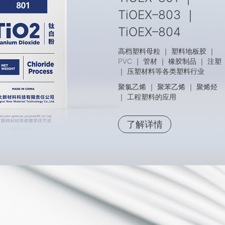
TiOEX–803 ｜
TiOEX–804
高档塑料母粒 ｜ 塑料地板胶 ｜
PVC ｜ 管材 ｜ 橡胶制品 ｜ 注塑
｜ 压塑材料等各类塑料行业
聚氯乙烯 ｜ 聚苯乙烯 ｜ 聚烯烃
｜ 工程塑料的应用
了解详情