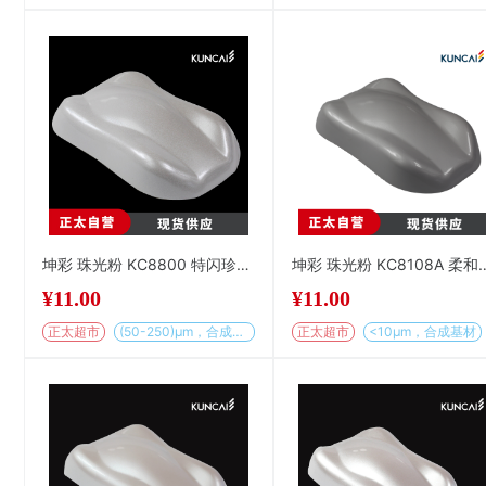
坤彩 珠光粉 KC8800 特闪珍珠光泽企鹅白
坤彩 珠光粉 KC810
¥
11.00
¥
11.00
正太超市
(50-250)µm，合成基材
正太超市
<10µm，合成基材