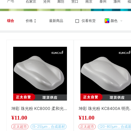
产地
石家庄
沧州
廊坊
营口
南京
泰州
滁州
福
综合
价格
最新商品
仅看有货
颜色
坤彩 珠光粉 KC8000 柔和光泽企鹅白
坤彩 珠光粉 KC
¥
11.00
¥
11.00
正太超市
(5-25)µm，合成基材
正太超市