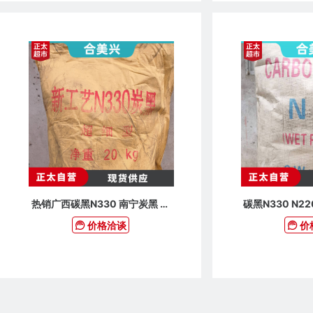
热销广西碳黑N330 南宁炭黑 色
碳黑N330 N22
素碳黑批发
料 仿古 美缝
价格洽谈
价