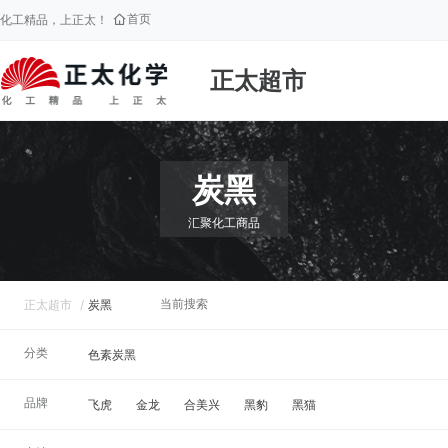
首页
化工精品，上正太！
正太超市
炭黑
汇聚化工商品
当前搜索
正太超市
/
炭黑
分类
色素炭黑
品牌
飞虎
金龙
合美兴
黑豹
黑猫