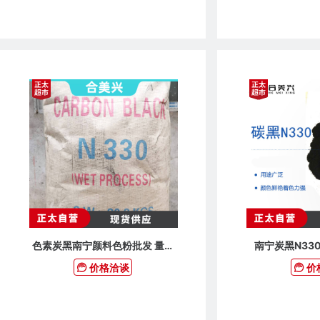
色素炭黑南宁颜料色粉批发 量大
南宁炭黑N330
价优
价格洽谈
价