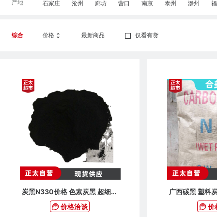
产地
石家庄
沧州
廊坊
营口
南京
泰州
滁州
福
综合
价格
最新商品
仅看有货
炭黑N330价格 色素炭黑 超细炭
广西碳黑 塑料炭
黑
黑 超细
价格洽谈
价