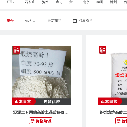
产地
石家庄
沧州
廊坊
营口
南京
泰州
滁州
福
综合
价格
最新商品
仅看有货
混泥土专用偏高岭土品质好价格
各类煅烧高岭土
实惠 粘土陶土红土
价格洽谈
价