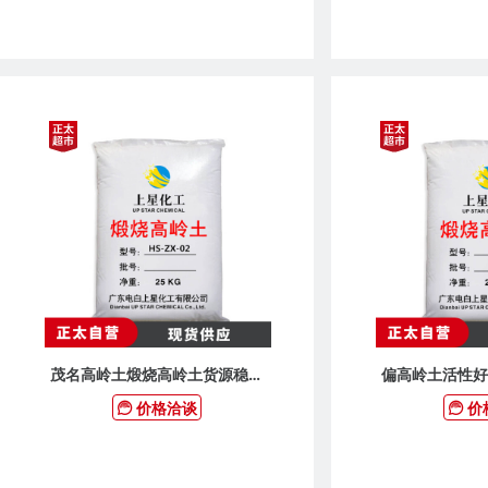
茂名高岭土煅烧高岭土货源稳定
偏高岭土活性好
价格实惠
价格洽谈
价