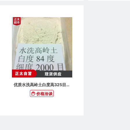
优质水洗高岭土白度高325目茂
名高岭土【价格实惠哦 】
价格洽谈