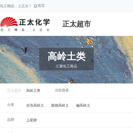
首页
化工精品，上正太！
正太超市
高岭土类
汇聚化工商品
当前搜索
正太超市
/
高岭土类
分类
水洗高岭土
煅烧高岭土
偏高岭土
品牌
上星牌