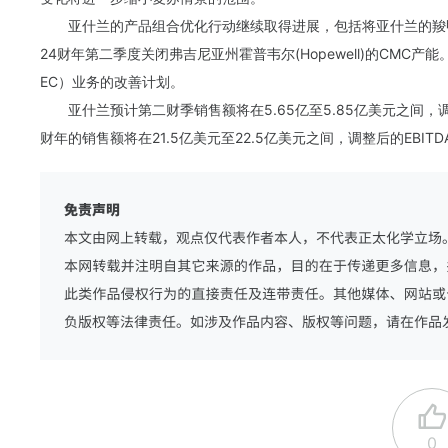
亚什兰的产品组合优化行动继续取得进展，包括将亚什兰的羧甲基纤
24财年第二季度关闭弗吉尼亚州霍普韦尔(Hopewell)的CM
EC）业务的改善计划。
亚什兰预计第二财季销售额将在5.65亿至5.85亿美元之间，调整
财年的销售额将在21.5亿美元至22.5亿美元之间，调整后的EBIT
0