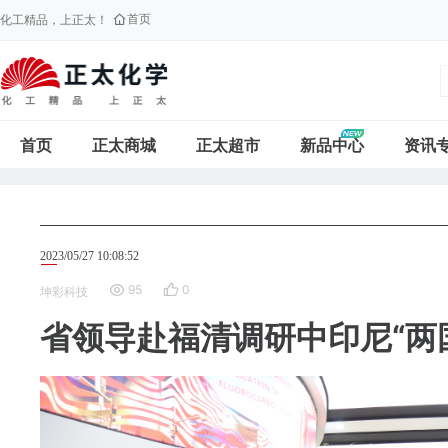
首页
化工精品，上正太！
首页
正太商城
正太超市
新品中心
资讯
2023/05/27 10:08:52
95
0
坤彩科技
省领导赴福清调研中印尼“两