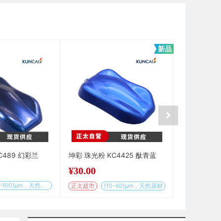
新品
C489 幻彩兰
坤彩 珠光粉 KC4425 酞青蓝
坤彩 珠光粉 
¥
30.00
¥
25.00
(10-100)µm，天然基材
正太超市
(10-60)μm，天然基材
正太超市