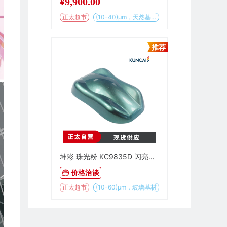
¥
9,900.00
正太超市
(10-40)µm，天然基材
推荐
坤彩 珠光粉 KC9835D 闪亮钻石绿
价格洽谈
正太超市
(10-60)µm，玻璃基材