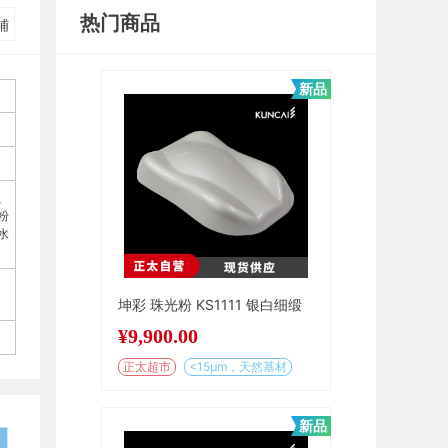
热门商品
铺
新品
、
粉
水
坤彩 珠光粉 KS1111 银白细缎
¥
9,900.00
正太超市
<15µm，天然基材
新品