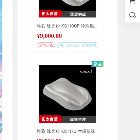
坤彩 珠光粉 KS1100P 珍珠银白
¥
9,000.00
正太超市
(10-60)µm，天然基材
新品
坤彩 珠光粉 KS1173 丝绸珍珠