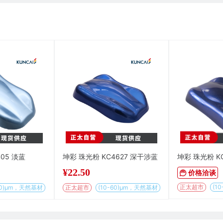
05 淡蓝
坤彩 珠光粉 KC4627 深干涉蓝
坤彩 珠光粉 K
¥
22.50
价格洽谈
正太超市
-60)μm，天然基材
正太超市
(10-60)µm，天然基材