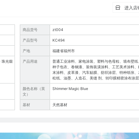
进入店
商品货号
zt004
产品型号
KC494
产地
福建省福州市
- 珠光煅
产品用途
普通工业涂料、家电涂装、塑料与色母粒、墙布壁纸
种子包衣、卷钢漆、装饰装潢涂料、工艺美术涂料、
末涂料、皮革漆、汽车贴膜、纺织涂层、特种纸张、
松纸、油墨、人造石、美缝 剂、转印膜精密涂布涂层
颜色名称（英
Shimmer Magic Blue
文）
基材
天然基材