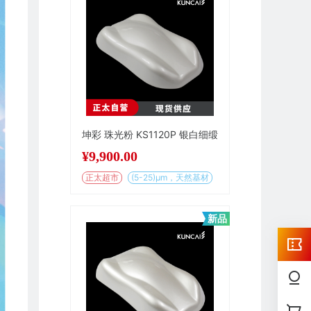
坤彩 珠光粉 KS1120P 银白细缎
¥
9,900.00
正太超市
(5-25)µm，天然基材
新品