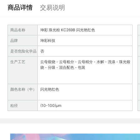
商品详情
交易说明
商品名称
坤彩 珠光粉 KC269B 闪光艳红色
品牌
坤彩科技
是否危险化学品
否
生产工艺
云母煅烧 - 云母粗分 - 云母精分 - 水解 - 洗涤 - 珠光煅
烧 - 分级 - 混合配色 - 包装
颜色名称（中）
闪光艳红色
粒径
(10-100)µm