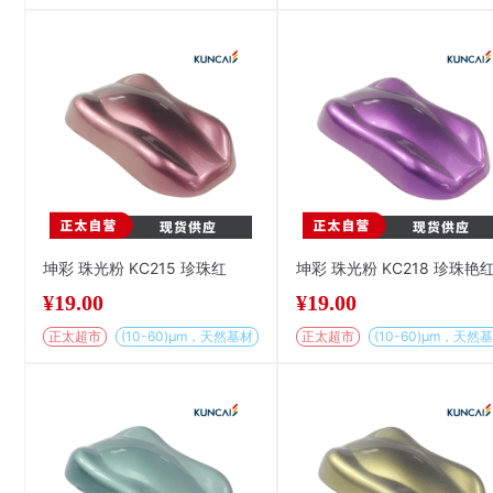
坤彩 珠光粉 KC215 珍珠红
坤彩 珠光粉 KC218 珍珠艳
¥
19.00
¥
19.00
正太超市
(10-60)μm，天然基材
正太超市
(10-60)μm，天然