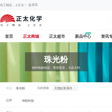
首页
化工精品，上正太！
首页
正太商城
正太超市
新品中心
资讯
珠光粉
独特艳丽色彩，尊容富贵，大吉大利
当前搜索
天然虹彩系列
商城
/
珠光粉
品牌
坤彩科技