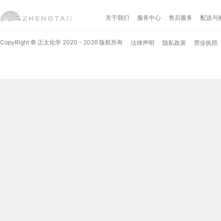
关于我们
服务中心
售后服务
配送与
CopyRight © 正太化学 2020 - 2026 版权所有
法律声明
隐私政策
营业执照